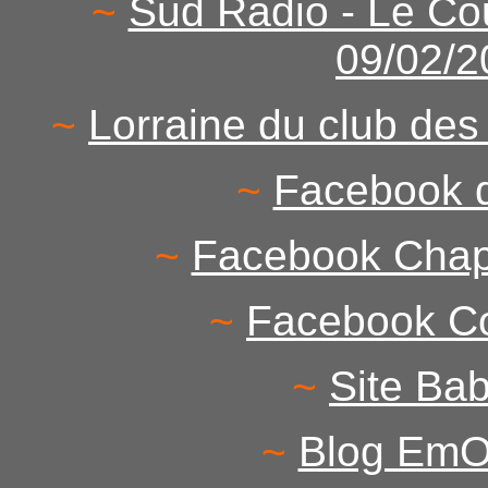
~
Sud Radio - Le Co
09/02/2
~
Lorraine du club des
~
Facebook d
~
Facebook Chapit
~
Facebook Col
~
Site Ba
~
Blog EmO