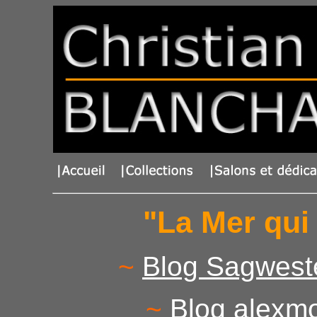
"La Mer qui
~
Blog Sagweste 
~
Blog alexmo